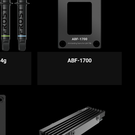
 4g
ABF-1700