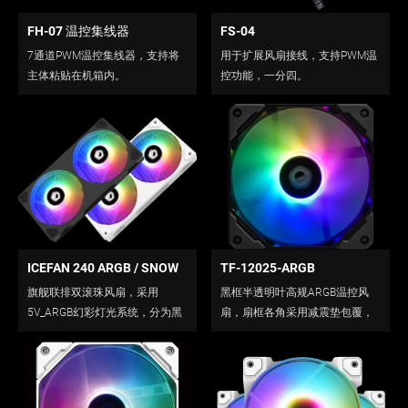
FH-07 温控集线器
FS-04
7通道PWM温控集线器，支持将
用于扩展风扇接线，支持PWM温
主体粘贴在机箱内。
控功能，一分四。
ICEFAN 240 ARGB / SNOW
TF-12025-ARGB
旗舰联排双滚珠风扇，采用
黑框半透明叶高规ARGB温控风
5V_ARGB幻彩灯光系统，分为黑
扇，扇框各角采用减震垫包覆，
白两色扇框。
中心发光设计，5V_ARGB幻彩灯
光系统。