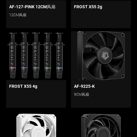
AF-127-PINK 12CM风扇
FROST X55 2g
12CM风扇
FROST X55 4g
AF-9225-K
9CM风扇