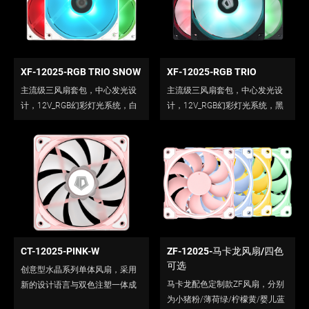
XF-12025-RGB TRIO SNOW
XF-12025-RGB TRIO
主流级三风扇套包，中心发光设
主流级三风扇套包，中心发光设
计，12V_RGB幻彩灯光系统，白
计，12V_RGB幻彩灯光系统，黑
框版本。<br />
框版本。
CT-12025-PINK-W
ZF-12025-马卡龙风扇/四色
可选
创意型水晶系列单体风扇，采用
马卡龙配色定制款ZF风扇，分别
新的设计语言与双色注塑一体成
为小猪粉/薄荷绿/柠檬黄/婴儿蓝
型工艺。